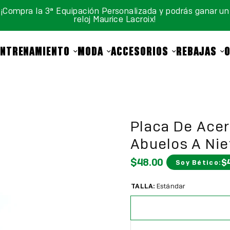
¡Compra la 3ª Equipación Personalizada y podrás ganar un
reloj Maurice Lacroix!
ENTRENAMIENTO
MODA
ACCESORIOS
REBAJAS
Placa De Acer
Abuelos A Nie
$48.00
$
Soy Bético:
TALLA:
Estándar