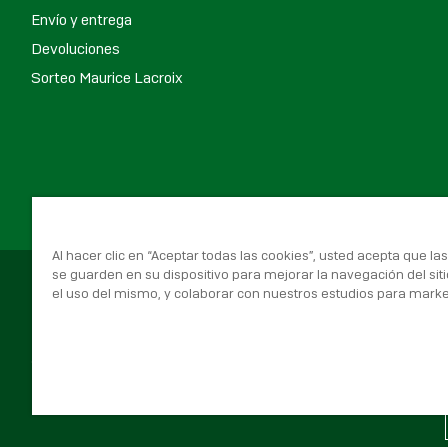
Envío y entrega
Devoluciones
Sorteo Maurice Lacroix
Al hacer clic en “Aceptar todas las cookies”, usted acepta que la
se guarden en su dispositivo para mejorar la navegación del siti
el uso del mismo, y colaborar con nuestros estudios para marke
© 2026 Real Betis Balompié, Todos los derechos reservados.