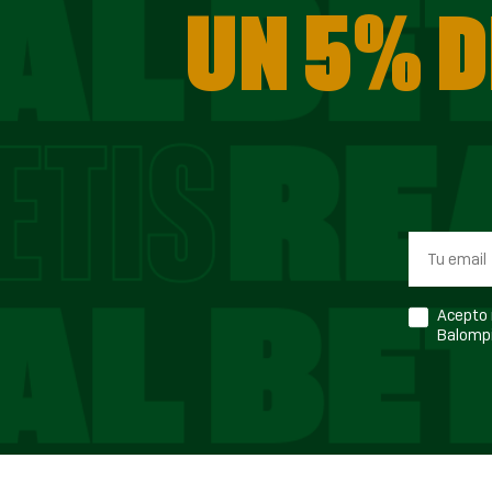
UN 5% D
Acepto r
Balompi