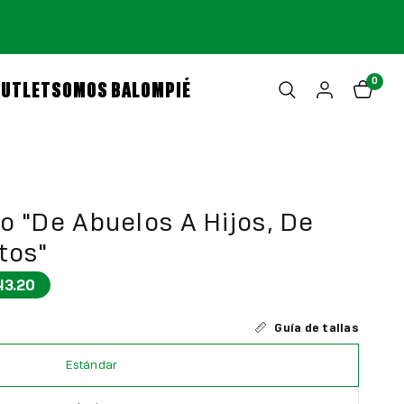
0
OUTLET
SOMOS BALOMPIÉ
o "De Abuelos A Hijos, De
tos"
43.20
Guía de tallas
Estándar