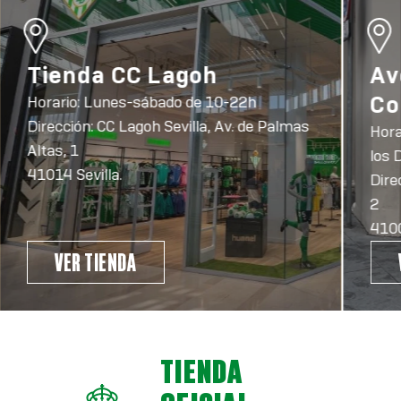
Tienda CC Lagoh
Av
Co
Horario: Lunes-sábado de 10-22h
Dirección: CC Lagoh Sevilla, Av. de Palmas
Hora
Altas, 1
los 
41014 Sevilla.
Dire
2
4100
VER TIENDA
TIENDA