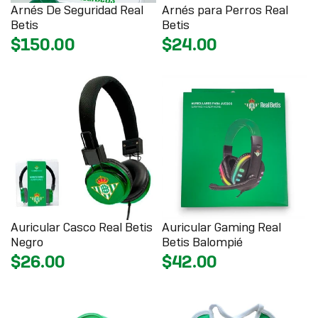
Arnés De Seguridad Real
Arnés para Perros Real
Betis
Betis
$150.00
$24.00
Auricular Casco Real Betis
Auricular Gaming Real
Negro
Betis Balompié
$26.00
$42.00