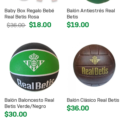
Baby Box Regalo Bebé
Balón Antiestrés Real
Real Betis Rosa
Betis
$18.00
$19.00
$36.00
Balón Baloncesto Real
Balón Clásico Real Betis
Betis Verde/Negro
$36.00
$30.00