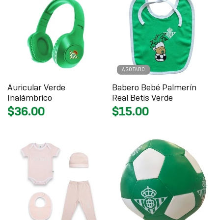
AGOTADO
Auricular Verde
Babero Bebé Palmerín
Inalámbrico
Real Betis Verde
$36.00
$15.00