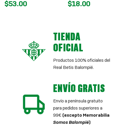
$53.00
$18.00
TIENDA
OFICIAL
Productos 100% oficiales del
Real Betis Balompié.
ENVÍO GRATIS
Envío a península gratuito
para pedidos superiores a
99€
(excepto Memorabilia
Somos Balompié
)