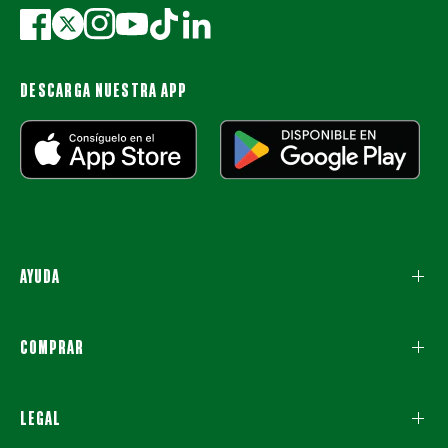
DESCARGA NUESTRA APP
AYUDA
COMPRAR
LEGAL