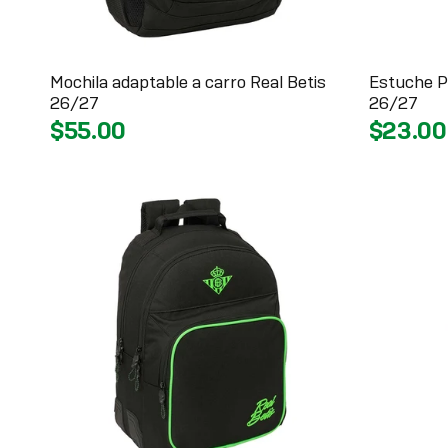
Mochila adaptable a carro Real Betis
Estuche Po
26/27
26/27
$55.00
$23.00