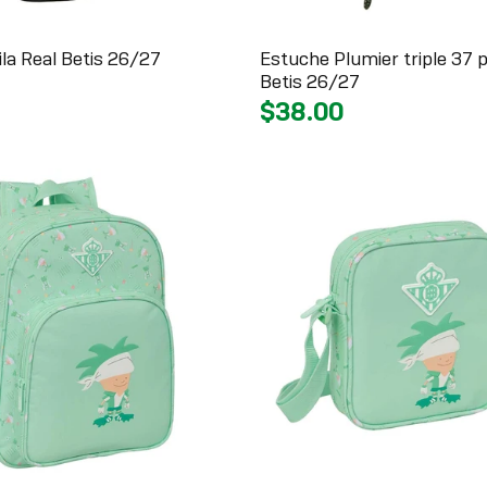
la Real Betis 26/27
Estuche Plumier triple 37 
Betis 26/27
$38.00