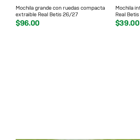
Mochila grande con ruedas compacta
Mochila in
extraible Real Betis 26/27
Real Beti
$96.00
$39.00