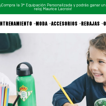
¡Compra la 3ª Equipación Personalizada y podrás ganar un
reloj Maurice Lacroix!
ENTRENAMIENTO
MODA
ACCESORIOS
REBAJAS