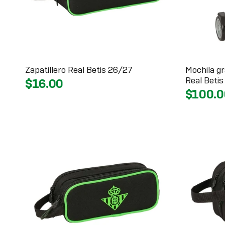
Zapatillero Real Betis 26/27
Mochila g
Real Beti
$16.00
$100.0