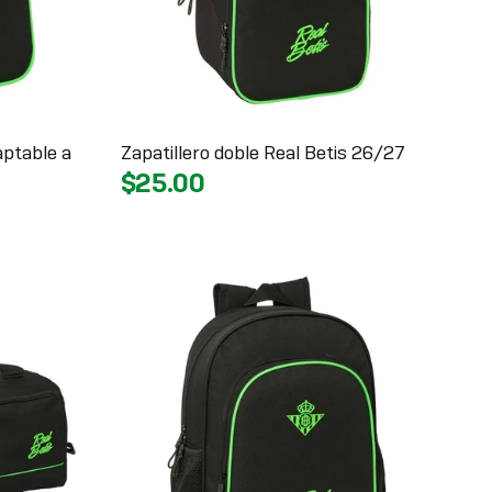
aptable a
Zapatillero doble Real Betis 26/27
$25.00