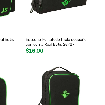
al Betis
Estuche Portatodo triple pequeño
con goma Real Betis 26/27
$16.00