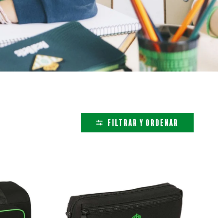
FILTRAR Y ORDENAR