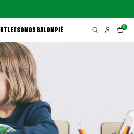
0
OUTLET
SOMOS BALOMPIÉ