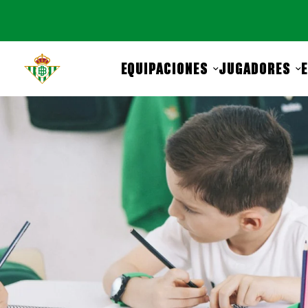
EQUIPACIONES
JUGADORES