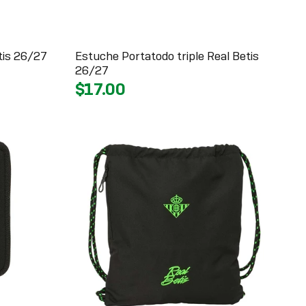
tis 26/27
Estuche Portatodo triple Real Betis
26/27
$17.00