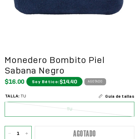
Monedero Bombito Piel
Sabana Negro
$16.00
$14.40
Soy Bético:
AGOTADO
TALLA:
TU
Guía de tallas
TU
AGOTADO