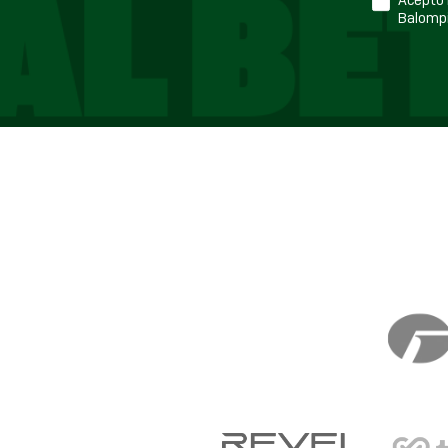
Acepto r
Balompi