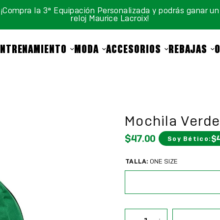
¡Compra la 3ª Equipación Personalizada y podrás ganar un
reloj Maurice Lacroix!
ENTRENAMIENTO
MODA
ACCESORIOS
REBAJAS
Mochila Verd
$47.00
$
Soy Bético:
TALLA:
ONE SIZE