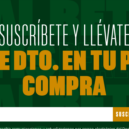
SUSCRÍBETE Y LLÉVAT
E DTO. EN TU
COMPRA
SUSC