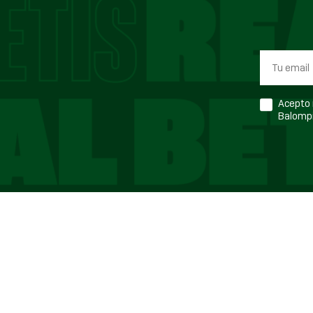
Acepto r
Balompi