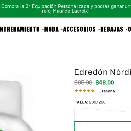
¡Compra la 3ª Equipación Personalizada y podrás ganar un
reloj Maurice Lacroix!
ENTRENAMIENTO
MODA
ACCESORIOS
REBAJAS
Edredón Nórdi
$95.00
$48.00
1 reseña
TALLA:
200/260