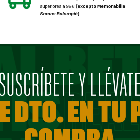
superiores a 99€
(excepto Memorabilia
Somos Balompié
)
SUSCRÍBETE Y LLÉVAT
E DTO. EN TU
COMPRA