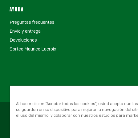
AYUDA
Preguntas frecuentes
Envío y entrega
Devoluciones
Sorteo Maurice Lacroix
Al hacer clic en “Aceptar todas las cookies”, usted acepta que la
se guarden en su dispositivo para mejorar la navegación del siti
el uso del mismo, y colaborar con nuestros estudios para marke
© 2026 Real Betis Balompié, Todos los derechos reservados.