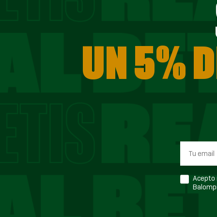
UN 5% D
Acepto r
Balompi