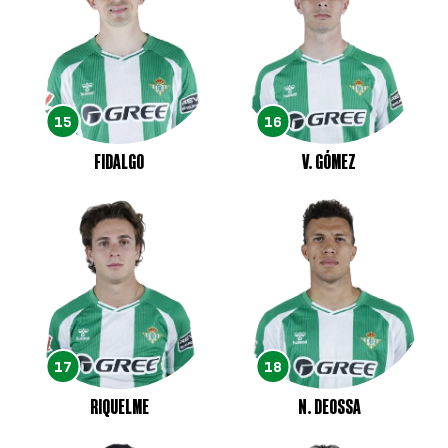
15
16
FIDALGO
V. GÓMEZ
17
18
RIQUELME
N. DEOSSA