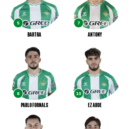
5
7
BARTRA
ANTONY
8
10
PABLO FORNALS
EZ ABDE