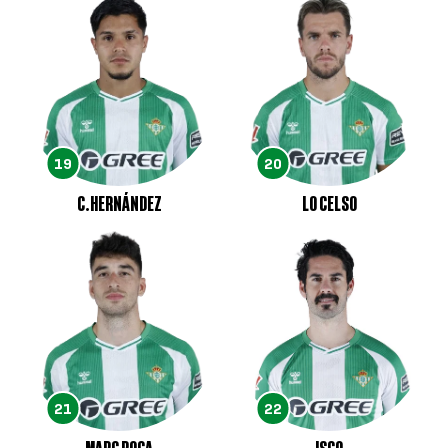
19
20
C.HERNÁNDEZ
LO CELSO
21
22