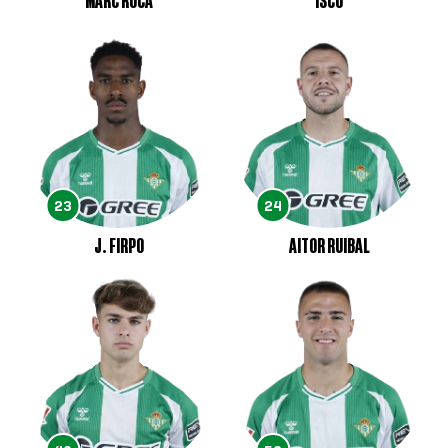
MARC ROCA
ISCO
23
24
J. FIRPO
AITOR RUIBAL