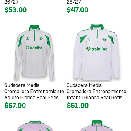
26/27
26/27
$53.00
$47.00
Sudadera Media
Sudadera Media
Cremallera Entrenamiento
Cremallera Entrenamiento
Adulto Blanca Real Betis
Infantil Blanca Real Betis
26/27
26/27
$57.00
$51.00