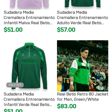
Sudadera Media
Sudadera Media
Cremallera Entrenamiento
Cremallera Entrenamiento
Infantil Malva Real Betis
Adulto Verde Real Betis
26/27
26/27
$51.00
$57.00
SOLD OUT
Sudadera Media
Real Betis Retro 80 Jacket
Cremallera Entrenamiento
for Men, Green/White
Infantil Verde Real Betis
$83.00
26/27
$51.00