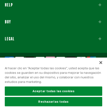
HELP
BUY
LEGAL
Al hacer clic en “Aceptar todas las cookies”, usted acepta que las
cookies se guarden en su dispositivo para mejorar la navegación
del sitio, analizar el uso del mismo, y colaborar con nuestros
estudios para marketing.
© 2026 Real Betis Balompié, All rights reserved.
Legal warning
|
Privacy Policy
|
Cookies policy
Aceptar todas las cookies
Rechazarlas todas
United States