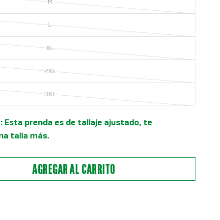
M
L
XL
2XL
3XL
 Esta prenda es de tallaje ajustado, te
a talla más.
AGREGAR AL CARRITO