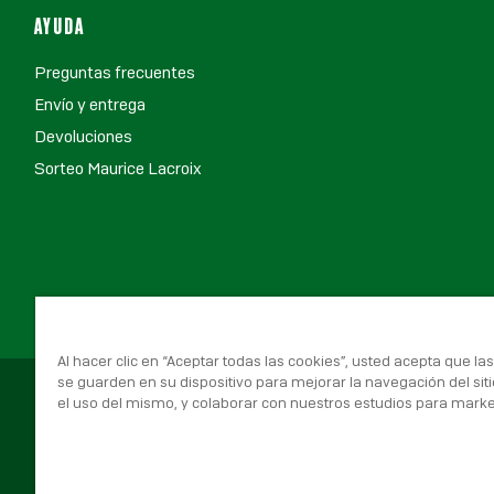
AYUDA
Preguntas frecuentes
Envío y entrega
Devoluciones
Sorteo Maurice Lacroix
Al hacer clic en “Aceptar todas las cookies”, usted acepta que la
se guarden en su dispositivo para mejorar la navegación del siti
el uso del mismo, y colaborar con nuestros estudios para marke
© 2026 Real Betis Balompié, Todos los derechos reservados.