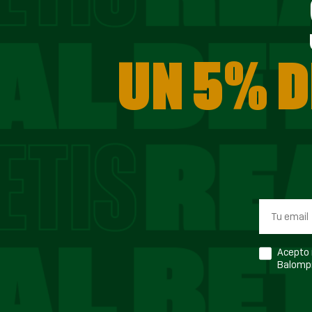
UN 5% D
Acepto r
Balompi