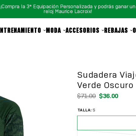
¡Compra la 3ª Equipación Personalizada y podrás ganar un
reloj Maurice Lacroix!
ENTRENAMIENTO
MODA
ACCESORIOS
REBAJAS
Sudadera Via
Verde Oscuro
$71.00
$36.00
TALLA:
S