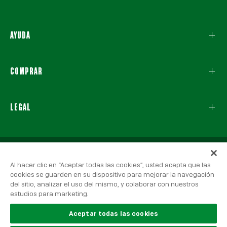
AYUDA
COMPRAR
LEGAL
Al hacer clic en “Aceptar todas las cookies”, usted acepta que las
cookies se guarden en su dispositivo para mejorar la navegación
del sitio, analizar el uso del mismo, y colaborar con nuestros
estudios para marketing.
© 2026 Real Betis Balompié, Todos los derechos reservados.
Aviso Legal
|
Política de Privacidad
|
Política de Cookies
Aceptar todas las cookies