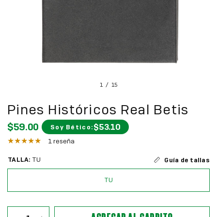
1
/
15
Pines Históricos Real Betis
$59.00
$53.10
Soy Bético:
1 reseña
TALLA:
TU
Guía de tallas
TU