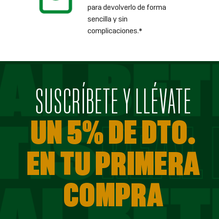
para devolverlo de forma
sencilla y sin
complicaciones.*
SUSCRÍBETE Y LLÉVATE
UN 5% DE DTO.
EN TU PRIMERA
COMPRA