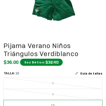
Pijama Verano Niños
Triángulos Verdiblanco
$36.00
$32.40
Soy Bético:
TALLA:
10
Guía de tallas
6
8
10