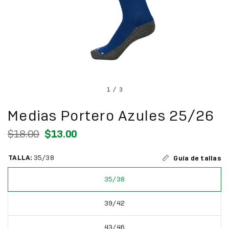
1
/
3
Medias Portero Azules 25/26
$18.00
$13.00
TALLA:
35/38
Guía de tallas
35/38
39/42
43/46