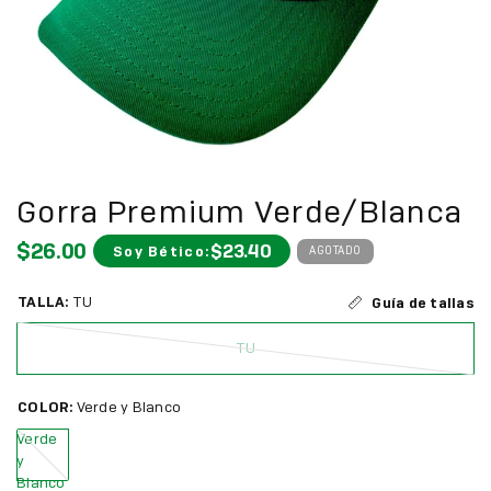
Gorra Premium Verde/Blanca
$26.00
$23.40
Soy Bético:
AGOTADO
TALLA:
TU
Guía de tallas
TU
COLOR:
Verde y Blanco
Verde
y
Blanco