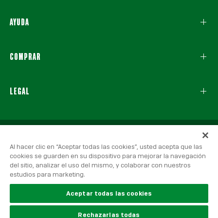
AYUDA
COMPRAR
LEGAL
Al hacer clic en “Aceptar todas las cookies”, usted acepta que las
cookies se guarden en su dispositivo para mejorar la navegación
del sitio, analizar el uso del mismo, y colaborar con nuestros
estudios para marketing.
© 2026 Real Betis Balompié, Todos los derechos reservados.
Aviso Legal
|
Política de Privacidad
|
Política de Cookies
Aceptar todas las cookies
Rechazarlas todas