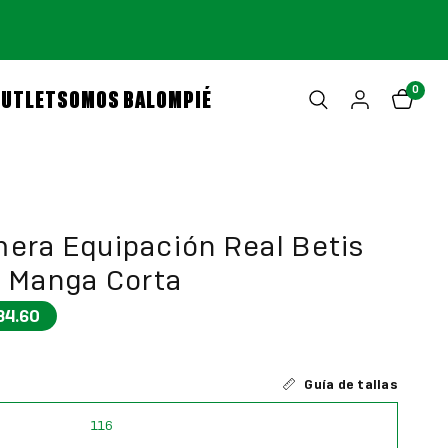
0
OUTLET
SOMOS BALOMPIÉ
era Equipación Real Betis
l Manga Corta
84.60
Guía de tallas
116