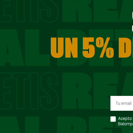
UN 5% D
Acepto r
Balompi