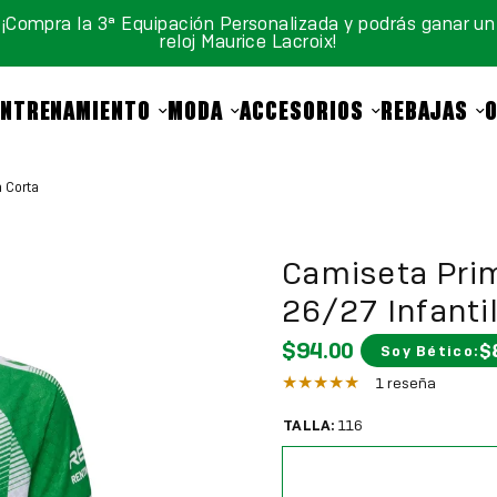
¡Compra la 3ª Equipación Personalizada y podrás ganar un
reloj Maurice Lacroix!
ENTRENAMIENTO
MODA
ACCESORIOS
REBAJAS
 Corta
Camiseta Prim
26/27 Infanti
$94.00
$
Soy Bético:
1 reseña
TALLA:
116