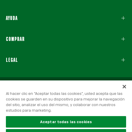
AYUDA
COMPRAR
LEGAL
Al hacer clic en “Aceptar todas las cookies”, usted acepta que las
cookies se guarden en su dispositivo para mejorar la navegación
del sitio, analizar el uso del mismo, y colaborar con nuestros
estudios para marketing.
© 2026 Real Betis Balompié, Todos los derechos reservados.
Aviso Legal
|
Política de Privacidad
|
Política de Cookies
Aceptar todas las cookies