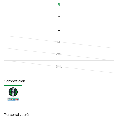
S
M
L
XL
2XL
3XL
Competición
Uefa
Conference
League
Personalización