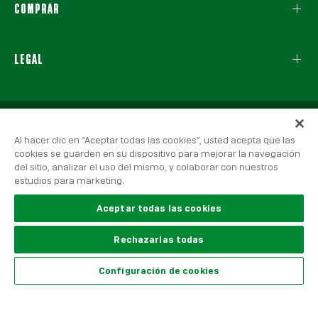
COMPRAR
LEGAL
Al hacer clic en “Aceptar todas las cookies”, usted acepta que las
cookies se guarden en su dispositivo para mejorar la navegación
del sitio, analizar el uso del mismo, y colaborar con nuestros
estudios para marketing.
© 2026 Real Betis Balompié, Todos los derechos reservados.
Aviso Legal
|
Política de Privacidad
|
Política de Cookies
Aceptar todas las cookies
Rechazarlas todas
United States
Configuración de cookies
Language
Español