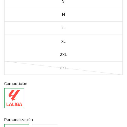
S
M
L
XL
2XL
3XL
Competición
La
Liga
Personalización