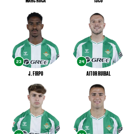
MARC ROCA
ISCO
23
24
J. FIRPO
AITOR RUIBAL