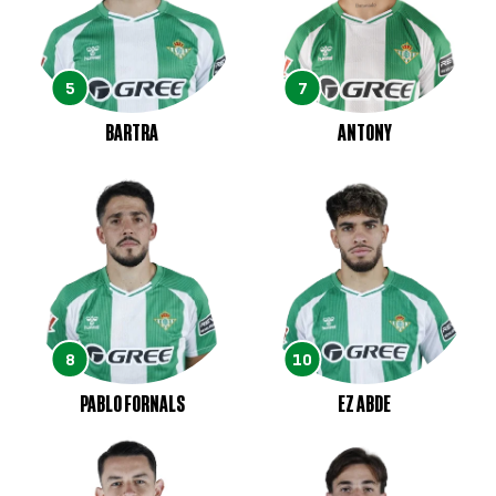
5
7
BARTRA
ANTONY
8
10
PABLO FORNALS
EZ ABDE