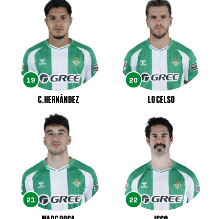
19
20
C.HERNÁNDEZ
LO CELSO
21
22