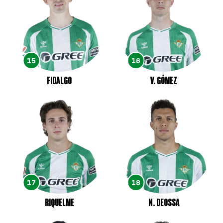
15
16
FIDALGO
V. GÓMEZ
17
18
RIQUELME
N. DEOSSA