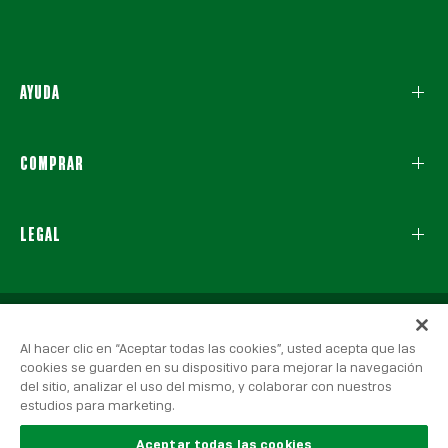
AYUDA
COMPRAR
LEGAL
Al hacer clic en “Aceptar todas las cookies”, usted acepta que las
cookies se guarden en su dispositivo para mejorar la navegación
del sitio, analizar el uso del mismo, y colaborar con nuestros
estudios para marketing.
© 2026 Real Betis Balompié, Todos los derechos reservados.
Aviso Legal
|
Política de Privacidad
|
Política de Cookies
Aceptar todas las cookies