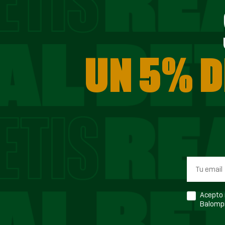
UN 5% D
Acepto r
Balompi