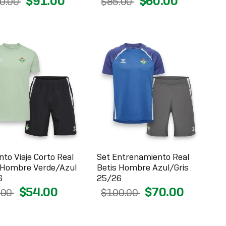
$91.00
$60.00
0.00
$85.00
nto Viaje Corto Real
Set Entrenamiento Real
 Hombre Verde/Azul
Betis Hombre Azul/Gris
6
25/26
$54.00
$70.00
.00
$100.00