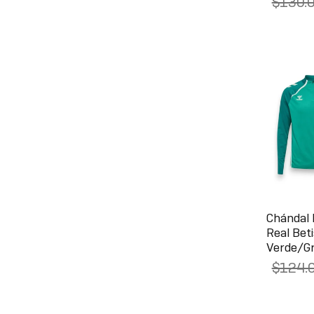
$130.
Chándal
Real Bet
Verde/Gr
$124.