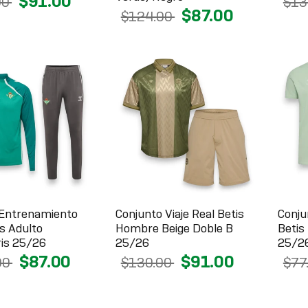
$91.00
00
$13
$87.00
$124.00
 Entrenamiento
Conjunto Viaje Real Betis
Conju
is Adulto
Hombre Beige Doble B
Betis
is 25/26
25/26
25/2
$87.00
$91.00
00
$130.00
$77