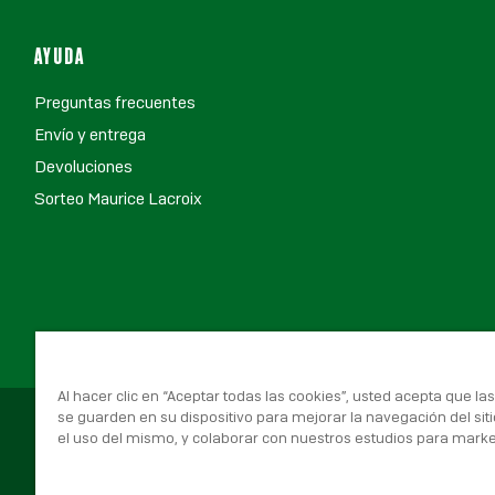
AYUDA
Preguntas frecuentes
Envío y entrega
Devoluciones
Sorteo Maurice Lacroix
Al hacer clic en “Aceptar todas las cookies”, usted acepta que la
se guarden en su dispositivo para mejorar la navegación del siti
el uso del mismo, y colaborar con nuestros estudios para marke