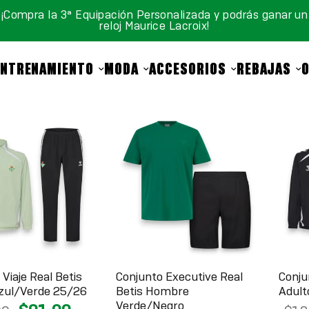
¡Compra la 3ª Equipación Personalizada y podrás ganar un
reloj Maurice Lacroix!
ENTRENAMIENTO
MODA
ACCESORIOS
REBAJAS
Viaje Real Betis
Conjunto Executive Real
Conju
zul/Verde 25/26
Betis Hombre
Adult
Verde/Negro