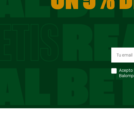
Acepto r
Balompi