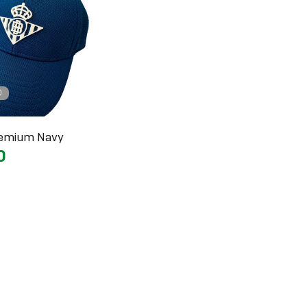
O
remium Navy
0