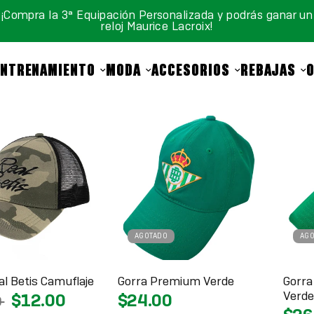
¡Compra la 3ª Equipación Personalizada y podrás ganar un
reloj Maurice Lacroix!
ENTRENAMIENTO
MODA
ACCESORIOS
REBAJAS
AGOTADO
AG
al Betis Camuflaje
Gorra Premium Verde
Gorr
Verde
$12.00
$24.00
0