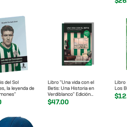
$26
is del Sol
Libro "Una vida con el
Libro
s, la leyenda de
Betis: Una Historia en
Los B
lmones"
Verdiblanco" Edición
$12
Limitada
0
$47.00