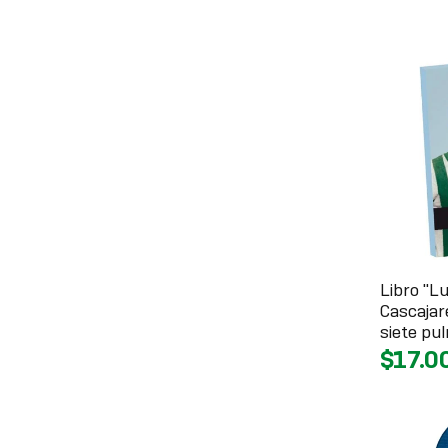
Libro "Lu
Cascajare
siete pu
$17.0