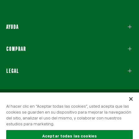
AYUDA
COMPRAR
LEGAL
Al hacer clic en “Aceptar todas las cookies”, usted acepta que las
cookies se guarden en su dispositivo para mejorar la navegación
del sitio, analizar el uso del mismo, y colaborar con nuestros
estudios para marketing.
© 2026 Real Betis Balompié, Todos los derechos reservados.
Aviso Legal
|
Política de Privacidad
|
Política de Cookies
Aceptar todas las cookies