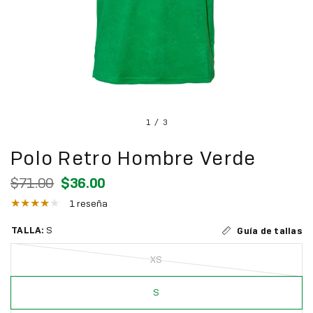
1
/
3
Polo Retro Hombre Verde
$71.00
$36.00
1 reseña
TALLA:
S
Guía de tallas
XS
S