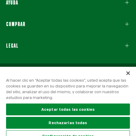
AYUDA
COMPRAR
LEGAL
Al hacer clic en “Aceptar todas las cookies”, usted acepta que las
cookies se guarden en su dispositivo para mejorar la navegación
del sitio, analizar el uso del mismo, y colaborar con nuestros
estudios para marketing.
© 2026 Real Betis Balompié, Todos los derechos reservados.
Aviso Legal
|
Política de Privacidad
|
Política de Cookies
Aceptar todas las cookies
Rechazarlas todas
United States