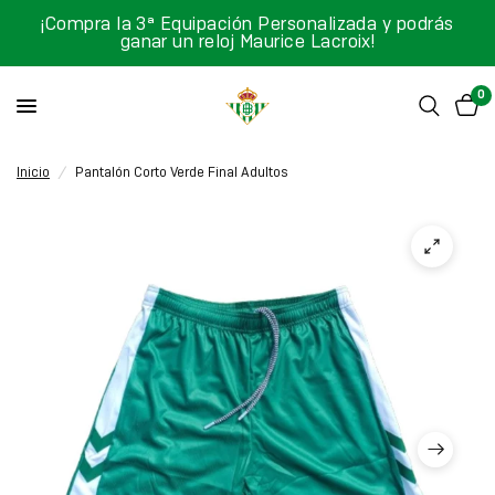
¡Compra la 3ª Equipación Personalizada y podrás
ganar un reloj Maurice Lacroix!
0
Inicio
/
Pantalón Corto Verde Final Adultos