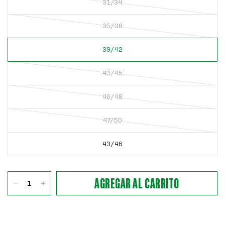
31/34
35/38
39/42
43/45
46/48
47/50
43/46
AGREGAR AL CARRITO