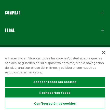
COMPRAR
LEGAL
Al hacer clic en “Aceptar todas las cookies”, usted acepta que las
cookies se guarden en su dispositivo para mejorar la navegación
del sitio, analizar el uso del mismo, y colaborar con nuestros
estudios para marketing.
© 2026 Real Betis Balompié, Todos los derechos reservados.
Aviso Legal
|
Política de Privacidad
|
Política de Cookies
Aceptar todas las cookies
Rechazarlas todas
United States
Configuración de cookies
Language