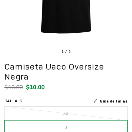
1
/
2
Camiseta Uaco Oversize
Negra
$46.00
$10.00
TALLA:
S
Guía de tallas
XS
S