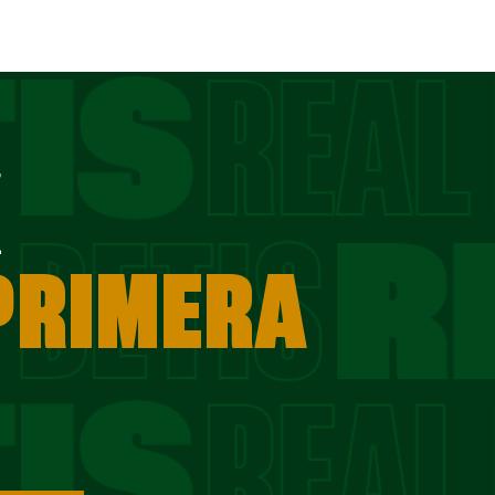
E
 PRIMERA