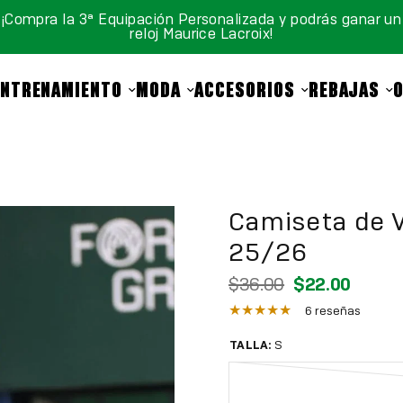
¡Compra la 3ª Equipación Personalizada y podrás ganar un
reloj Maurice Lacroix!
ENTRENAMIENTO
MODA
ACCESORIOS
REBAJAS
Camiseta de V
25/26
$36.00
$22.00
6 reseñas
TALLA:
S