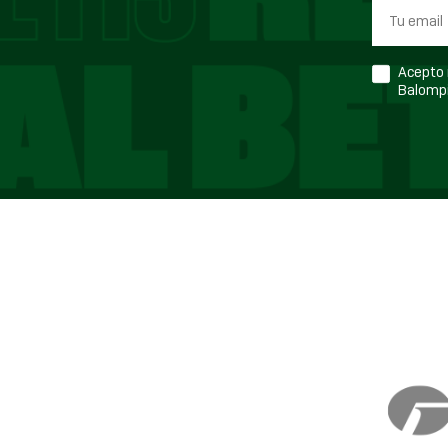
Acepto r
Balompi