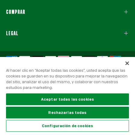
COMPRAR
LEGAL
Al hacer clic en “Aceptar todas las cookies”, usted acepta que las
cookies se guarden en su dispositivo para mejorar la navegación
del sitio, analizar el uso del mismo, y colaborar con nuestros
estudios para marketing.
© 2026 Real Betis Balompié, Todos los derechos reservados.
Aviso Legal
|
Política de Privacidad
|
Política de Cookies
Aceptar todas las cookies
Rechazarlas todas
United States
Configuración de cookies
Language
Español