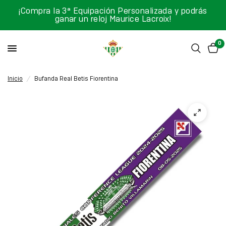
¡Compra la 3ª Equipación Personalizada y podrás
ganar un reloj Maurice Lacroix!
0
Inicio
/
Bufanda Real Betis Fiorentina