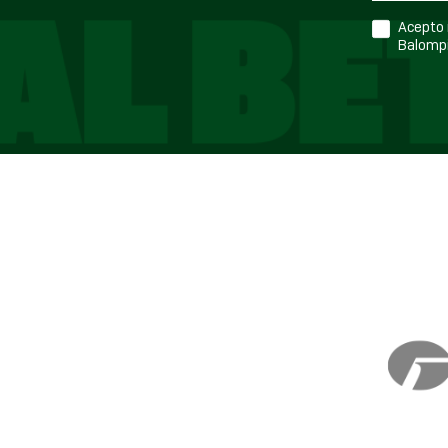
Acepto r
Balompi