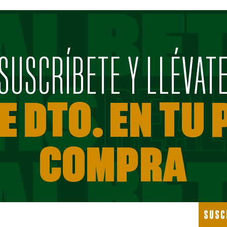
SUSCRÍBETE Y LLÉVAT
E DTO. EN TU
COMPRA
SUSC